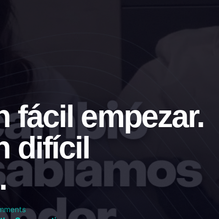
 fácil empezar.
 difícil
.
mments