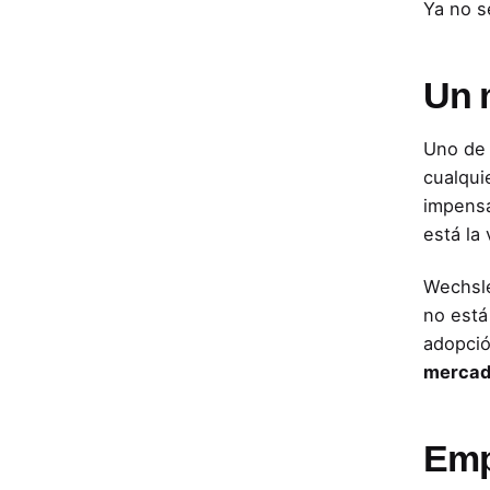
Ya no s
Un 
Uno de 
cualqui
impensa
está la 
Wechsle
no está
adopció
mercado
Emp