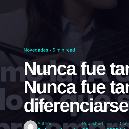
Novedades
6 min read
Nunca fue tan
Nunca fue tan
diferenciarse
Author
Published
0 co