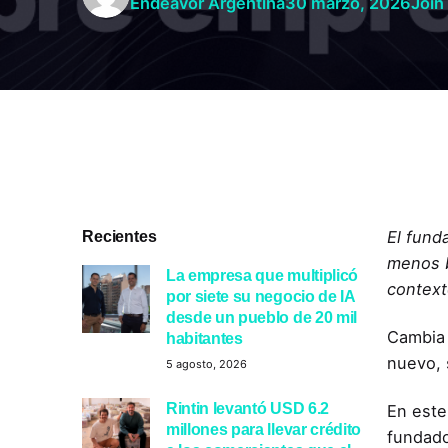
Endeavor Argentina
30 marzo, 2026
Join
Recientes
El fund
menos b
La empresa que multiplicó
context
por siete su negocio de IA
desde un pueblo de 20 mil
Cambia 
habitantes
nuevo, 
5 agosto, 2026
Rintin levantó USD 6.2
En este
millones para llevar crédito
fundado