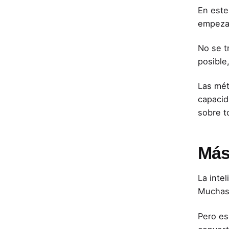
En este
empezar
No se t
posible
Las mét
capacid
sobre t
Más
La inte
Muchas 
Pero es