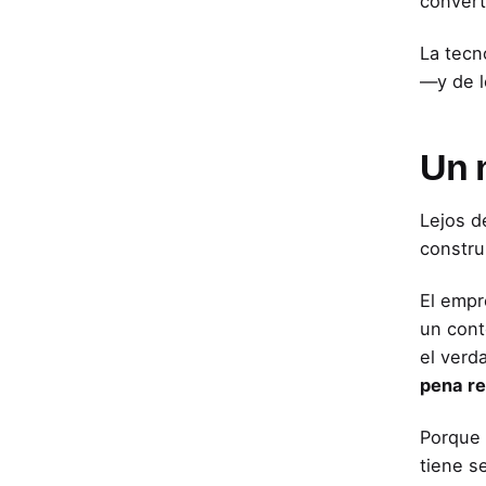
convert
La tecn
—y de l
Un 
Lejos d
construi
El empr
un cont
el verd
pena re
Porque 
tiene s