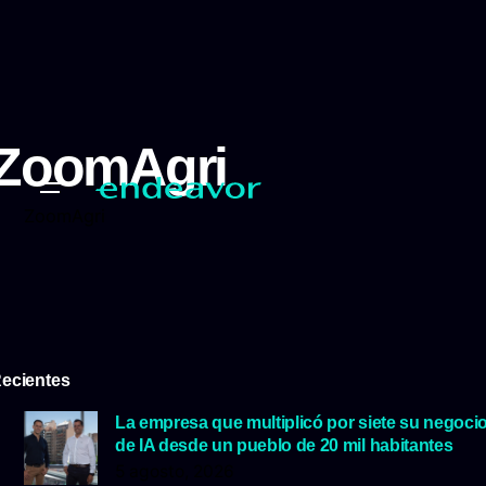
ZoomAgri
ZoomAgri
ecientes
La empresa que multiplicó por siete su negoci
de IA desde un pueblo de 20 mil habitantes
5 agosto, 2026