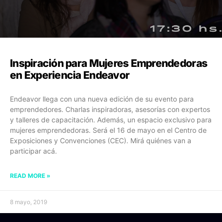
Inspiración para Mujeres Emprendedoras
en Experiencia Endeavor
Endeavor llega con una nueva edición de su evento para
emprendedores. Charlas inspiradoras, asesorías con expertos
y talleres de capacitación. Además, un espacio exclusivo para
mujeres emprendedoras. Será el 16 de mayo en el Centro de
Exposiciones y Convenciones (CEC). Mirá quiénes van a
participar acá.
READ MORE »
8 mayo, 2019