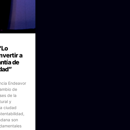
“Lo
vertir a
antía de
idad”
encia Endeavor
cambio de
ses de la
tural y
la ciudad
tentabilidad,
adana son
undamentales