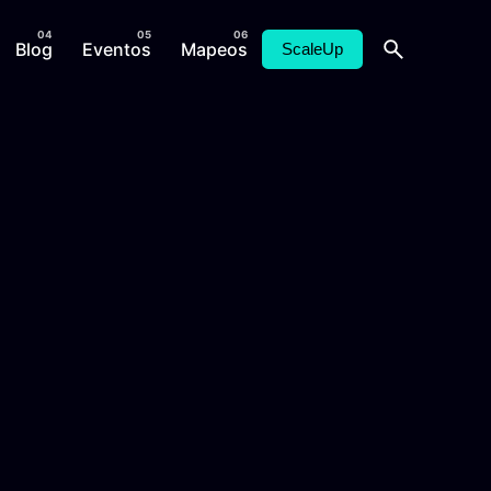
Blog
Eventos
Mapeos
ScaleUp