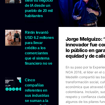
siete su negocio
de IA desde un
pueblo de 20 mil
habitantes
5 agosto, 2026
Rintin levantó
USD 6.2 millones
Jorge Melguizo: 
para llevar
innovador fue con
crédito a los
lo público en gar
comerciantes
equidad y de cal
que el sistema
financiero no ve
En su paso por la Experi
5 agosto, 2026
NOA 2018, el lider en el 
Medellín compartió las ba
Cinco
transformación social, cul
compañías
económica que atravesó 
referentes en
colombiana. Inclusión, sus
sus industrias
respeto y confianza ciud
se suman a la
algunos de los pilares f