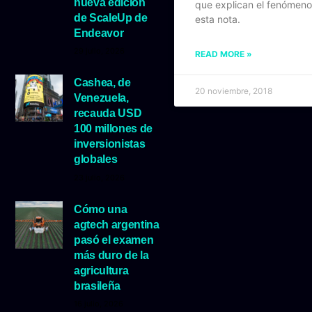
nueva edición
que explican el fenómeno
de ScaleUp de
esta nota.
Endeavor
29 julio, 2026
READ MORE »
Cashea, de
20 noviembre, 2018
Venezuela,
recauda USD
100 millones de
inversionistas
globales
23 julio, 2026
Cómo una
agtech argentina
pasó el examen
más duro de la
agricultura
brasileña
16 julio, 2026