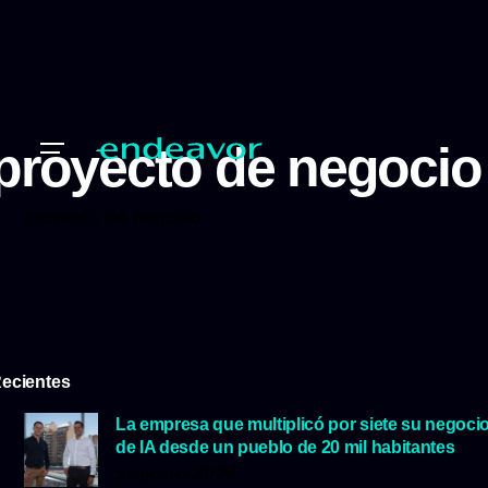
proyecto de negocio
proyecto de negocio
ecientes
La empresa que multiplicó por siete su negoci
de IA desde un pueblo de 20 mil habitantes
5 agosto, 2026