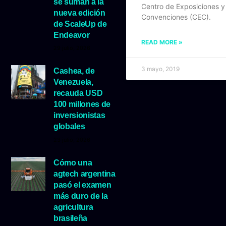
se suman a la
Centro de Exposiciones y
nueva edición
Convenciones (CEC).
de ScaleUp de
Endeavor
READ MORE »
29 julio, 2026
3 mayo, 2019
Cashea, de
Venezuela,
recauda USD
100 millones de
inversionistas
globales
23 julio, 2026
Cómo una
agtech argentina
pasó el examen
más duro de la
agricultura
brasileña