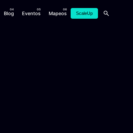
Blog
Eventos
Mapeos
ScaleUp