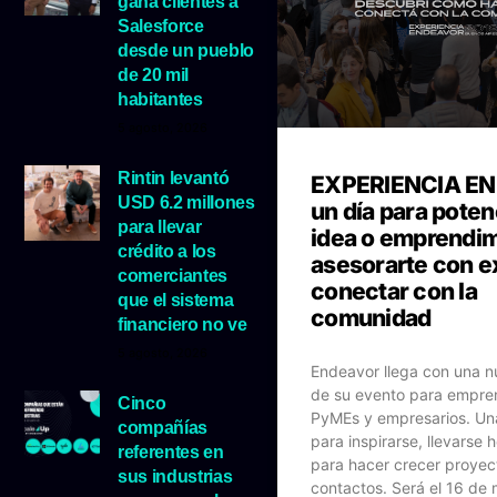
gana clientes a
Salesforce
desde un pueblo
de 20 mil
habitantes
5 agosto, 2026
Rintin levantó
EXPERIENCIA E
USD 6.2 millones
un día para poten
para llevar
idea o emprendim
crédito a los
asesorarte con e
comerciantes
conectar con la
que el sistema
comunidad
financiero no ve
5 agosto, 2026
Endeavor llega con una n
de su evento para empre
Cinco
PyMEs y empresarios. Un
compañías
para inspirarse, llevarse 
referentes en
para hacer crecer proyec
sus industrias
contactos. Será el 16 de 