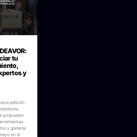
NDEAVOR:
ciar tu
iento,
xpertos y
ueva edición
ndedores,
a propuesta
herramientas
tos y generar
mayo en el