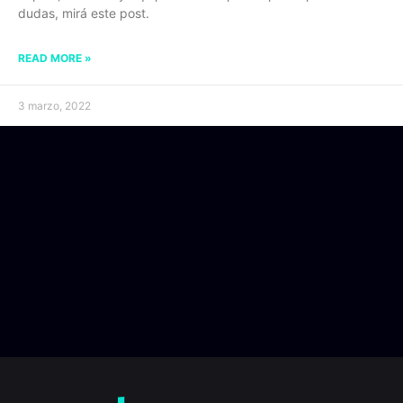
dudas, mirá este post.
READ MORE »
3 marzo, 2022