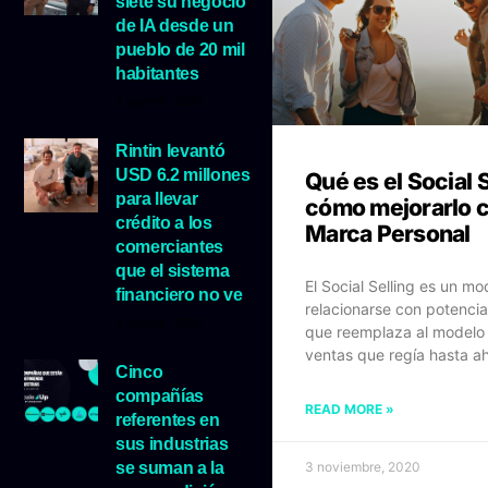
siete su negocio
de IA desde un
pueblo de 20 mil
habitantes
5 agosto, 2026
Rintin levantó
USD 6.2 millones
Qué es el Social S
para llevar
cómo mejorarlo c
crédito a los
Marca Personal
comerciantes
que el sistema
El Social Selling es un m
financiero no ve
relacionarse con potencia
5 agosto, 2026
que reemplaza al modelo 
ventas que regía hasta a
Cinco
compañías
READ MORE »
referentes en
sus industrias
se suman a la
3 noviembre, 2020