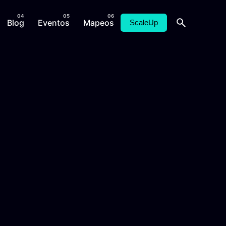
Blog
Eventos
Mapeos
ScaleUp