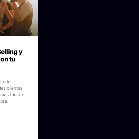
elling y
on tu
odo de
les clientes
más frío de
hora.