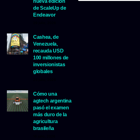
nueva edición
de ScaleUp de
Endeavor
29 julio, 2026
Cashea, de
Venezuela,
recauda USD
100 millones de
inversionistas
globales
23 julio, 2026
Cómo una
agtech argentina
pasó el examen
más duro de la
agricultura
brasileña
16 julio, 2026