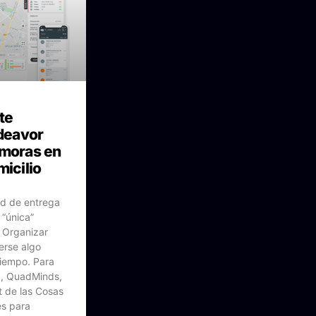
te
deavor
emoras en
micilio
ad de entrega
 “única”
. Organizar
erse algo
tiempo. Para
a, QuadMinds,
t de las Cosas
es para