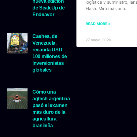
nueva edición
logística y suministro, l
de ScaleUp de
Flash. Mirá más acá.
Endeavor
29 julio, 2026
READ MORE »
Cashea, de
27 mayo, 2020
Venezuela,
recauda USD
100 millones de
inversionistas
globales
23 julio, 2026
Cómo una
agtech argentina
pasó el examen
más duro de la
agricultura
brasileña
16 julio, 2026