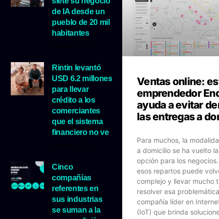
siete su negocio
de IA desde un
pueblo de 20 mil
habitantes
5 agosto, 2026
Rintin levantó
USD 6.2 millones
Ventas online: es
para llevar
emprendedor En
crédito a los
ayuda a evitar d
comerciantes
las entregas a do
que el sistema
financiero no ve
Para muchos, la modalid
5 agosto, 2026
a domicilio se ha vuelto la
opción para los negocios
Cinco
esos repartos puede volv
compañías
complejo y llevar mucho 
referentes en
resolver esa problemátic
sus industrias
compañía líder en Interne
se suman a la
(IoT) que brinda solucion