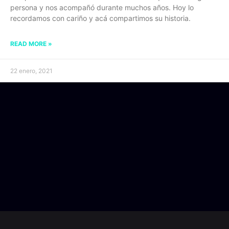
persona y nos acompañó durante muchos años. Hoy lo
recordamos con cariño y acá compartimos su historia.
READ MORE »
22 enero, 2021