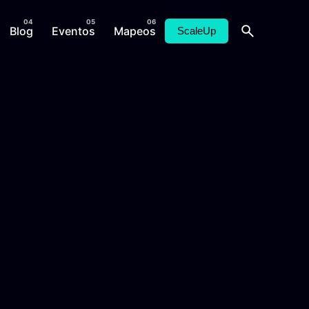
Blog
Eventos
Mapeos
ScaleUp