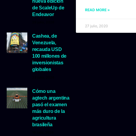
nueva edición
de ScaleUp de
READ MORE »
Endeavor
29 julio, 2026
27 julio, 2020
Cashea, de
Venezuela,
recauda USD
100 millones de
inversionistas
globales
23 julio, 2026
Cómo una
agtech argentina
pasó el examen
más duro de la
agricultura
brasileña
16 julio, 2026