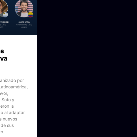
os
eva
ganizado por
Latinoamérica,
vor,
e Soto y
eron la
do al adaptar
os nuevos
 de sus
o.