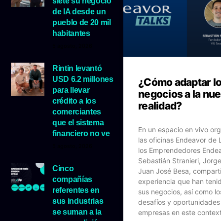
siete su negocio
de IA desde un
pueblo de 20 mil
habitantes
5 agosto, 2026
Rintin levantó
USD 6.2 millones
¿Cómo adaptar l
para llevar
negocios a la nu
crédito a los
realidad?
comerciantes
que el sistema
En un espacio en vivo or
financiero no ve
las oficinas Endeavor de 
5 agosto, 2026
los Emprendedores Endea
Sebastián Stranieri, Jorg
Cinco
Juan José Besa, comparti
compañías
experiencia que han teni
referentes en
sus negocios, así como l
sus industrias
desafíos y oportunidades
se suman a la
empresas en este context