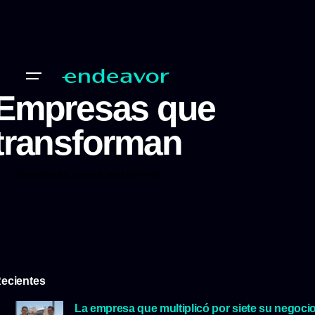
Empresas que
transforman
Empresas que transforman
ecientes
La empresa que multiplicó por siete su negoci