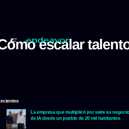
Cómo escalar talent
Cómo escalar talento
ecientes
La empresa que multiplicó por siete su negoci
de IA desde un pueblo de 20 mil habitantes
5 agosto, 2026