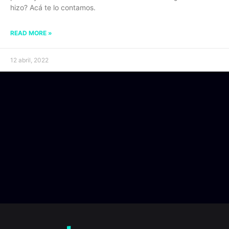
hizo? Acá te lo contamos.
READ MORE »
12 abril, 2022