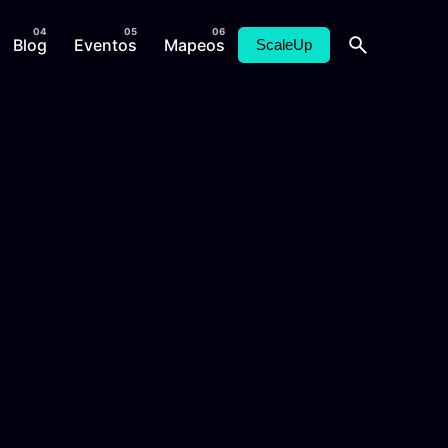
Blog
Eventos
Mapeos
ScaleUp