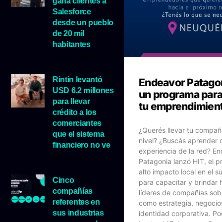
gana clientes a
Salesforce
desde un pueblo
de 20 mil
habitantes
5 agosto, 2026
Rintin levantó
Endeavor Patagon
USD 6.2 millones
un programa para
para llevar
tu emprendimien
crédito a los
comerciantes
¿Querés llevar tu compañ
que el sistema
nivel? ¿Buscás aprender 
financiero no ve
experiencia de la red? E
5 agosto, 2026
Patagonia lanzó HIT, el 
alto impacto local en el su
Cinco
para capacitar y brindar 
compañías
líderes de compañías sob
referentes en
como estrategia, negocios
sus industrias
identidad corporativa. Pod