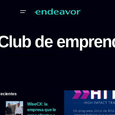
Club de empren
Club de emprendedores
ecientes
WiseCX: la
empresa que le