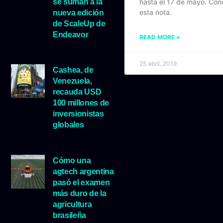
se suman a la
hasta el 17 de mayo. Co
esta nota.
nueva edición
de ScaleUp de
Endeavor
READ MORE »
29 julio, 2026
25 abril, 2019
Cashea, de
Venezuela,
recauda USD
100 millones de
inversionistas
globales
23 julio, 2026
Cómo una
agtech argentina
pasó el examen
más duro de la
agricultura
brasileña