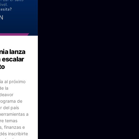
ia lanza
 escalar
to
ía al próximo
de la
ndeavor
programa de
r del país
herramientas a
re temas
, finanzas e
és inscribirte