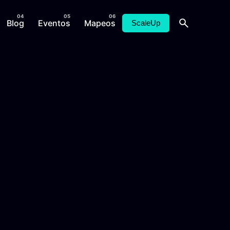
Blog
Eventos
Mapeos
ScaleUp