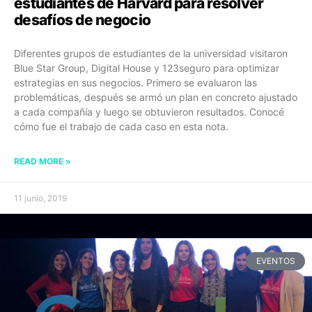
estudiantes de Harvard para resolver
desafíos de negocio
Diferentes grupos de estudiantes de la universidad visitaron
Blue Star Group, Digital House y 123seguro para optimizar
estrategias en sus negocios. Primero se evaluaron las
problemáticas, después se armó un plan en concreto ajustado
a cada compañía y luego se obtuvieron resultados. Conocé
cómo fue el trabajo de cada caso en esta nota.
READ MORE »
11 junio, 2019
EVENTOS