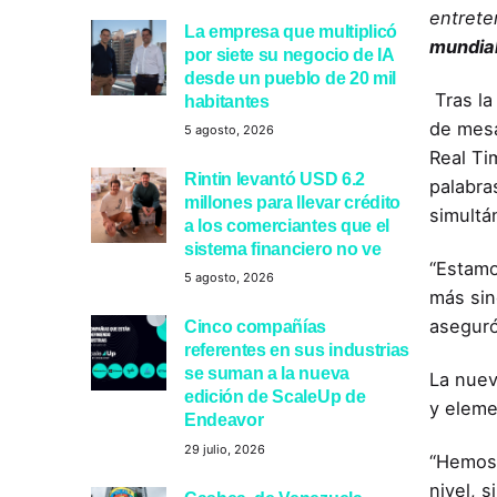
entrete
La empresa que multiplicó
mundia
por siete su negocio de IA
desde un pueblo de 20 mil
Tras la
habitantes
de mesa
5 agosto, 2026
Real Ti
Rintin levantó USD 6.2
palabra
millones para llevar crédito
simultá
a los comerciantes que el
sistema financiero no ve
“Estamo
5 agosto, 2026
más sin
asegur
Cinco compañías
referentes en sus industrias
se suman a la nueva
La nuev
edición de ScaleUp de
y eleme
Endeavor
29 julio, 2026
“Hemos 
nivel, s