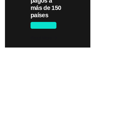
pagos a
más de 150
países
Novedades
Read More