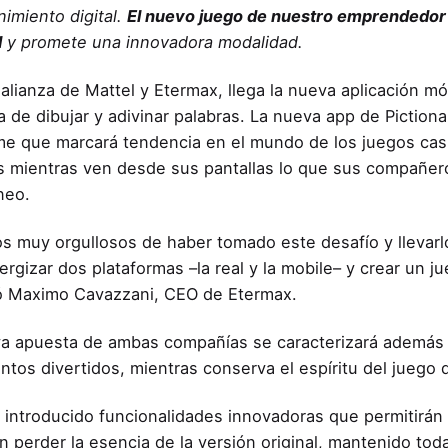
nimiento digital.
El nuevo juego de nuestro emprendedor 
l
y promete una innovadora modalidad.
 alianza de Mattel y Etermax, llega la nueva aplicación mó
 de dibujar y adivinar palabras. La nueva app de Piction
me que marcará tendencia en el mundo de los juegos casu
s mientras ven desde sus pantallas lo que sus compañer
neo.
s muy orgullosos de haber tomado este desafío y llevarl
ergizar dos plataformas –la real y la mobile– y crear un j
ó Maximo Cavazzani, CEO de Etermax.
a apuesta de ambas compañías se caracterizará además po
ntos divertidos, mientras conserva el espíritu del juego 
introducido funcionalidades innovadoras que permitirán a 
in perder la esencia de la versión original, mantenido tod