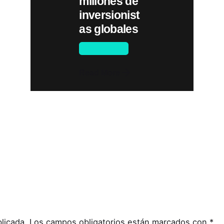
millones de
inversionist
as globales
Novedades
Read More
licada.
Los campos obligatorios están marcados con
*