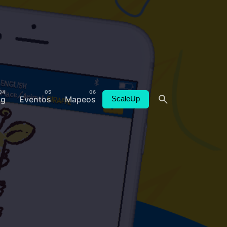
og
Eventos
Mapeos
ScaleUp