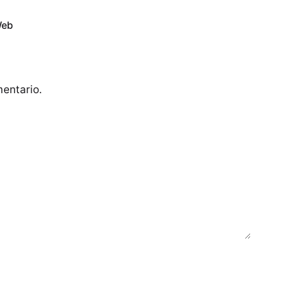
eb
entario.