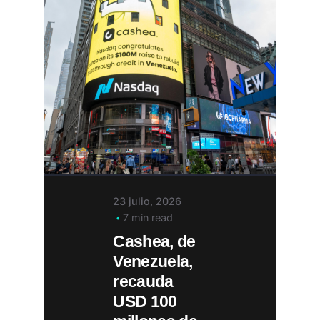
23 julio, 2026
7 min read
Cashea, de
Venezuela,
recauda
USD 100