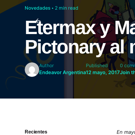
Novedades
2 min read
Etermax y Ma
Pictonary al 
Author
Published
0 com
Endeavor Argentina
12 mayo, 2017
Join t
Recientes
En mayo