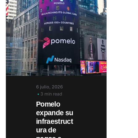
6 julio, 2026
3 min read
Pomelo
expande su
infraestruct
ura de