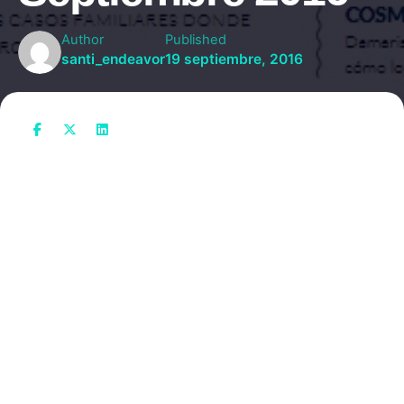
Author
Published
santi_endeavor
19 septiembre, 2016