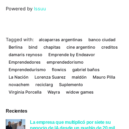
Powered by
Issuu
Tagged with:
alcaparras argentinas
banco ciudad
Berlina
bind
chapitas
cine argentino
creditos
damaris reynoso
Emprende by Endeavor
Emprendedores
emprendedorismo
Emprendedurismo
flowics
gabriel baños
La Nación
Lorenza Suarez
maldón
Mauro Pilla
novachem
reciclarg
Suplemento
Virginia Porcella
Wayra
widow games
Recientes
La empresa que multiplicó por siete su
negocio de IA desde un pueblo de 20 mil