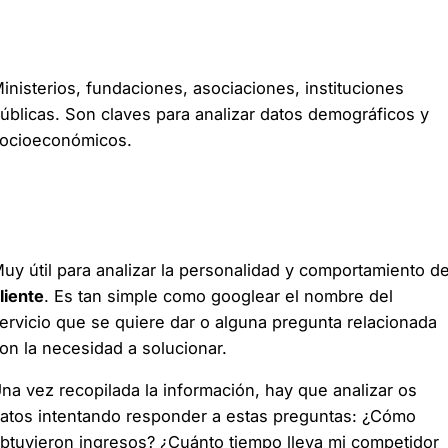
Bases de datos públicas
inisterios, fundaciones, asociaciones, instituciones
úblicas. Son claves para analizar datos demográficos y
ocioeconómicos.
Análisis de proyectos similares
(benchmarking)
uy útil para analizar la personalidad y comportamiento de
liente
. Es tan simple como googlear el nombre del
ervicio que se quiere dar o alguna pregunta relacionada
on la necesidad a solucionar.
na vez recopilada la información, hay que analizar os
atos intentando responder a estas preguntas: ¿Cómo
btuvieron ingresos? ¿Cuánto tiempo lleva mi competidor