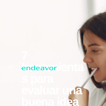
7
herramienta
s para
evaluar una
buena idea