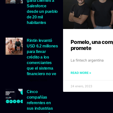
gana clientes a
Salesforce
desde un pueblo
de 20 mil
habitantes
5 agosto, 2026
Rintin levantó
Pomelo, una com
USD 6.2 millones
promete
para llevar
crédito a los
La fintech argentina
comerciantes
que el sistema
READ MORE »
financiero no ve
5 agosto, 2026
24 enero, 2023
Cinco
compañías
referentes en
sus industrias