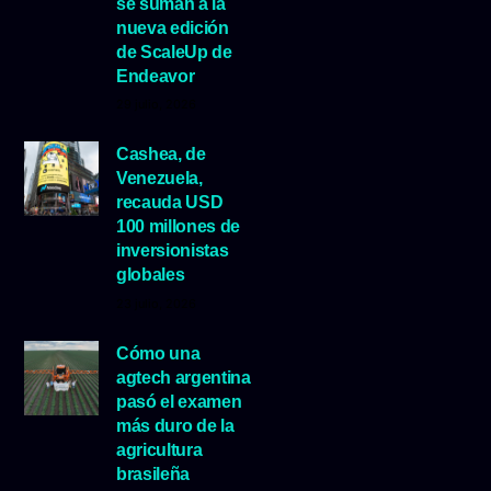
se suman a la
nueva edición
de ScaleUp de
Endeavor
29 julio, 2026
Cashea, de
Venezuela,
recauda USD
100 millones de
inversionistas
globales
23 julio, 2026
Cómo una
agtech argentina
pasó el examen
más duro de la
agricultura
brasileña