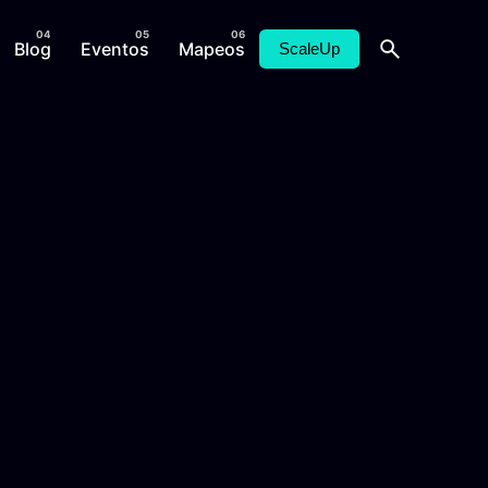
Blog
Eventos
Mapeos
ScaleUp