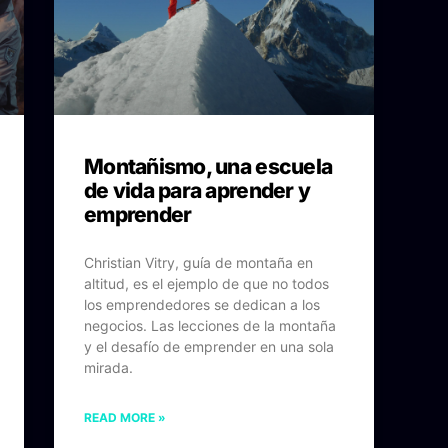
Montañismo, una escuela
de vida para aprender y
emprender
Christian Vitry, guía de montaña en
altitud, es el ejemplo de que no todos
los emprendedores se dedican a los
negocios. Las lecciones de la montaña
y el desafío de emprender en una sola
mirada.
READ MORE »