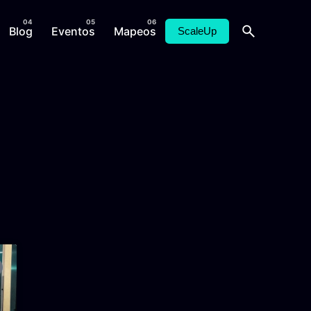
Blog
Eventos
Mapeos
ScaleUp