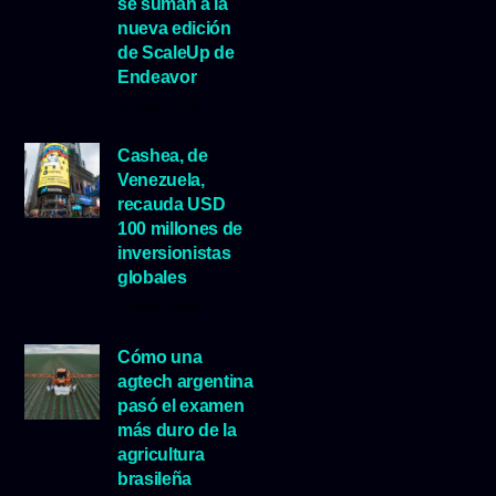
se suman a la
nueva edición
de ScaleUp de
Endeavor
29 julio, 2026
Cashea, de
Venezuela,
recauda USD
100 millones de
inversionistas
globales
23 julio, 2026
Cómo una
agtech argentina
pasó el examen
más duro de la
agricultura
brasileña