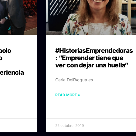
aolo
#HistoriasEmprendedoras
o
: “Emprender tiene que
ver con dejar una huella”
eriencia
Carla Dell’Acqua es
READ MORE »
25 octubre, 2019