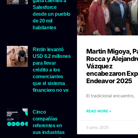
gana clientes a
Salesforce
desde un pueblo
de 20 mil
habitantes
5 agosto, 2026
Rintin levantó
Martin Migoya, P
USD 6.2 millones
Rocca y Alejandr
para llevar
Vázquez
crédito a los
encabezaron Exp
comerciantes
Endeavor 2025
que el sistema
financiero no ve
El tradicional encuentro,
5 agosto, 2026
READ MORE »
Cinco
compañías
referentes en
5 junio, 2025
sus industrias