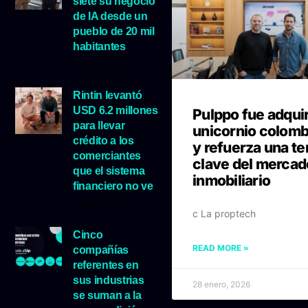
siete su negocio
de IA desde un
pueblo de 20 mil
habitantes
5 agosto, 2026
Rintin levantó
USD 6.2 millones
Pulppo fue adquir
para llevar
unicornio colomb
crédito a los
y refuerza una t
comerciantes
clave del mercad
que el sistema
inmobiliario
financiero no ve
5 agosto, 2026
c La proptech
Cinco
READ MORE »
compañías
referentes en
sus industrias
28 enero, 2026
se suman a la