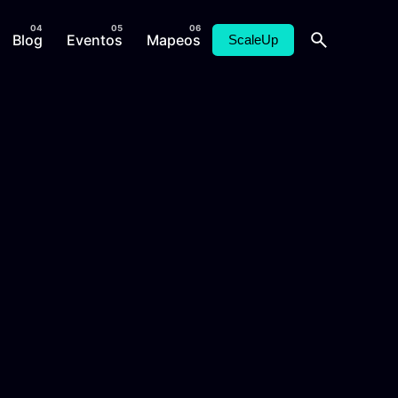
Blog
Eventos
Mapeos
ScaleUp