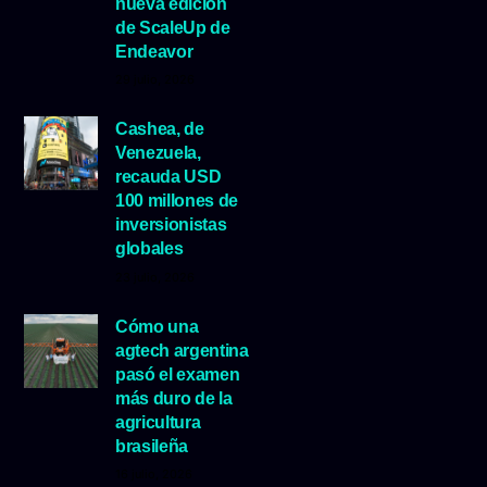
nueva edición
de ScaleUp de
Endeavor
29 julio, 2026
Cashea, de
Venezuela,
recauda USD
100 millones de
inversionistas
globales
23 julio, 2026
Cómo una
agtech argentina
pasó el examen
más duro de la
agricultura
brasileña
16 julio, 2026