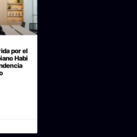
ida por el
iano Habi
endencia
o