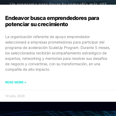
Endeavor busca emprendedores para
potenciar su crecimiento
La organización referente de apoyo emprendedor
seleccionará a empresas prometedoras para participar del
programa de aceleración ScaleUp Program. Durante 5 meses,
los seleccionados recibirán acompañamiento estratégico de
expertos, networking y mentorias para resolver sus desafíos
de negocio y convertirse, con su transformación, en una
compañía de alto impacto.
READ MORE »
14 julio, 2020