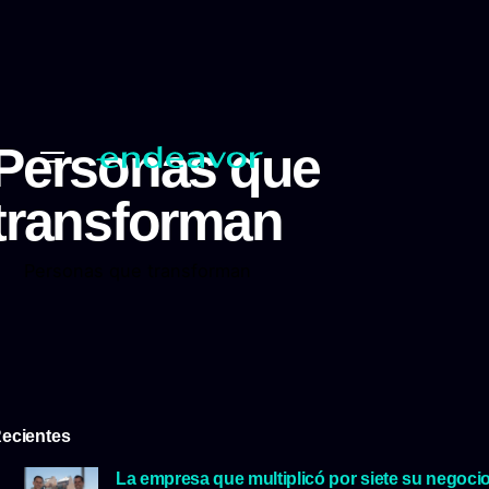
Personas que
transforman
Personas que transforman
ecientes
La empresa que multiplicó por siete su negoci