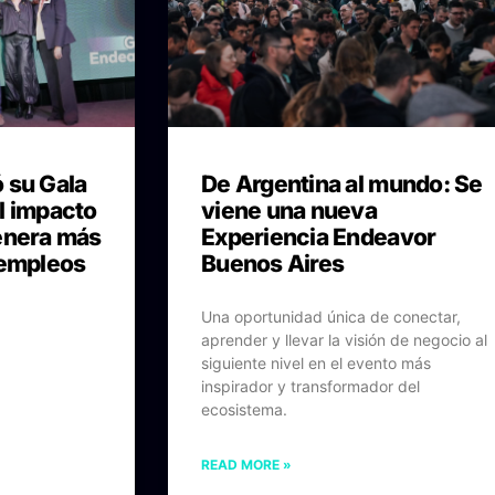
 su Gala
De Argentina al mundo: Se
l impacto
viene una nueva
enera más
Experiencia Endeavor
 empleos
Buenos Aires
Una oportunidad única de conectar,
aprender y llevar la visión de negocio al
siguiente nivel en el evento más
inspirador y transformador del
ecosistema.
READ MORE »