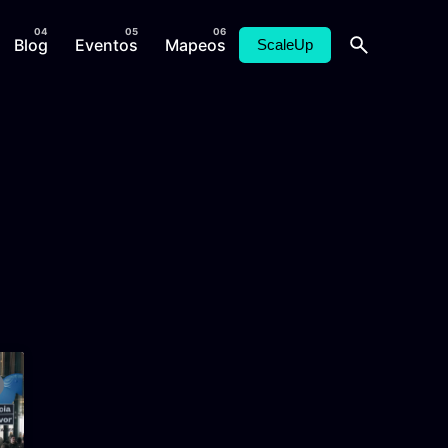
Blog
Eventos
Mapeos
ScaleUp