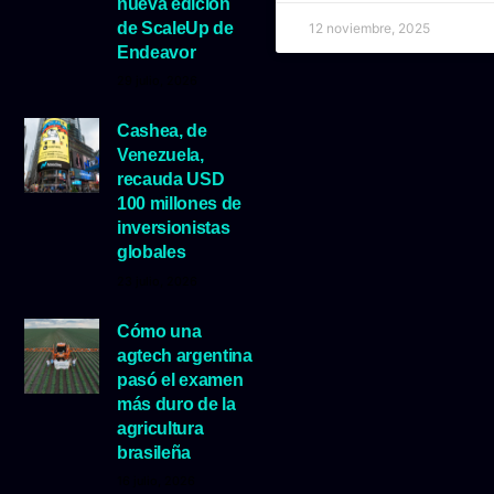
nueva edición
de ScaleUp de
12 noviembre, 2025
Endeavor
29 julio, 2026
Cashea, de
Venezuela,
recauda USD
100 millones de
inversionistas
globales
23 julio, 2026
Cómo una
agtech argentina
pasó el examen
más duro de la
agricultura
brasileña
16 julio, 2026