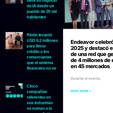
siete su negocio
de IA desde un
pueblo de 20 mil
habitantes
5 agosto, 2026
Rintin levantó
USD 6.2 millones
Endeavor celebró
para llevar
2025 y destacó e
crédito a los
de una red que g
comerciantes
de 4 millones de
que el sistema
en 45 mercados
financiero no ve
5 agosto, 2026
Durante el evento,
Cinco
READ MORE »
compañías
referentes en
sus industrias
se suman a la