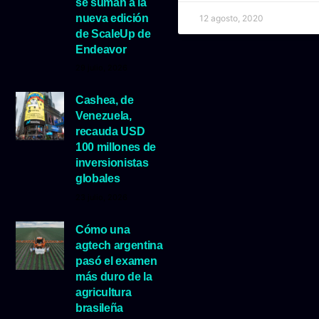
se suman a la
nueva edición
12 agosto, 2020
de ScaleUp de
Endeavor
29 julio, 2026
Cashea, de
Venezuela,
recauda USD
100 millones de
inversionistas
globales
23 julio, 2026
Cómo una
agtech argentina
pasó el examen
más duro de la
agricultura
brasileña