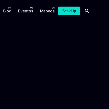
Blog
Eventos
Mapeos
ScaleUp