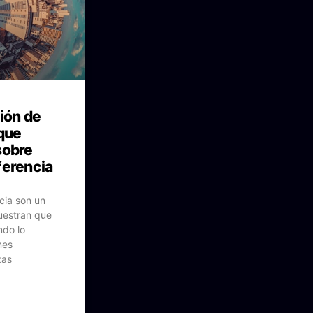
ión de
 que
sobre
ferencia
cia son un
uestran que
ndo lo
nes
zas