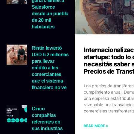
gana clientes a
Salesforce
desde un pueblo
de 20 mil
habitantes
5 agosto, 2026
Rintin levantó
Internacionalizac
USD 6.2 millones
startups: todo lo
para llevar
necesitás saber 
crédito a los
Precios de Trans
comerciantes
que el sistema
Los precios de transferen
financiero no ve
cumplimiento anual. Dem
5 agosto, 2026
una empresa está tributa
razonable por transaccio
Cinco
comerciales transfronteri
compañías
referentes en
READ MORE »
sus industrias