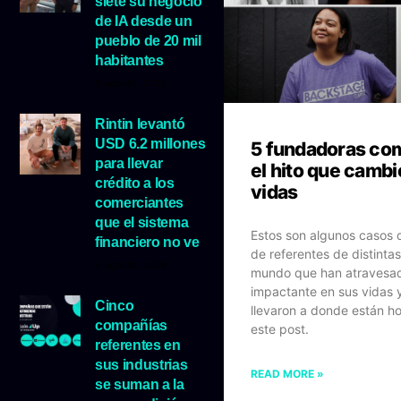
siete su negocio
de IA desde un
pueblo de 20 mil
habitantes
5 agosto, 2026
Rintin levantó
USD 6.2 millones
5 fundadoras co
para llevar
el hito que cambi
crédito a los
vidas
comerciantes
que el sistema
Estos son algunos casos 
financiero no ve
de referentes de distintas
5 agosto, 2026
mundo que han atravesad
impactante en sus vidas 
Cinco
llevaron a donde están h
compañías
este post.
referentes en
sus industrias
READ MORE »
se suman a la