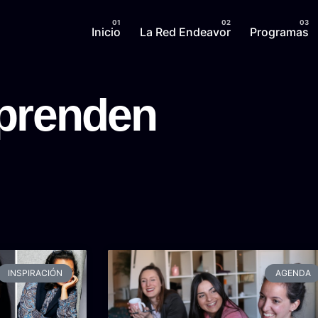
Inicio
La Red Endeavor
Programas
prenden
INSPIRACIÓN
AGENDA