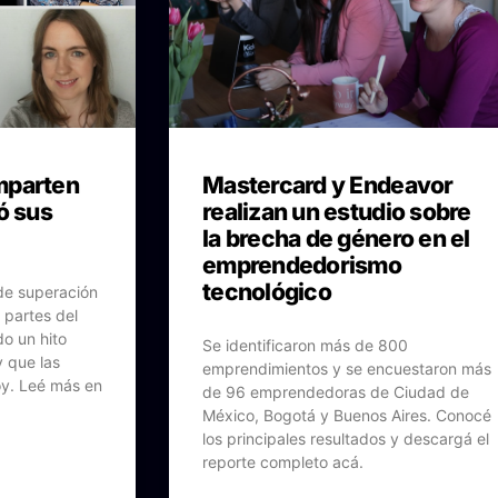
mparten
Mastercard y Endeavor
ó sus
realizan un estudio sobre
la brecha de género en el
emprendedorismo
tecnológico
de superación
 partes del
o un hito
Se identificaron más de 800
y que las
emprendimientos y se encuestaron más
oy. Leé más en
de 96 emprendedoras de Ciudad de
México, Bogotá y Buenos Aires. Conocé
los principales resultados y descargá el
reporte completo acá.