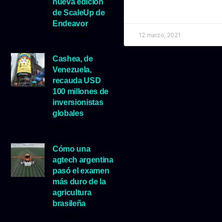
nueva edición
de ScaleUp de
Endeavor
12 marzo, 2021
29 julio, 2026
Cashea, de
Venezuela,
recauda USD
100 millones de
inversionistas
globales
23 julio, 2026
Cómo una
agtech argentina
pasó el examen
más duro de la
agricultura
brasileña
16 julio, 2026