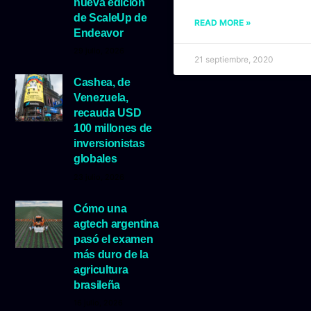
nueva edición
de ScaleUp de
READ MORE »
Endeavor
29 julio, 2026
21 septiembre, 2020
Cashea, de
Venezuela,
recauda USD
100 millones de
inversionistas
globales
23 julio, 2026
Cómo una
agtech argentina
pasó el examen
más duro de la
agricultura
brasileña
16 julio, 2026