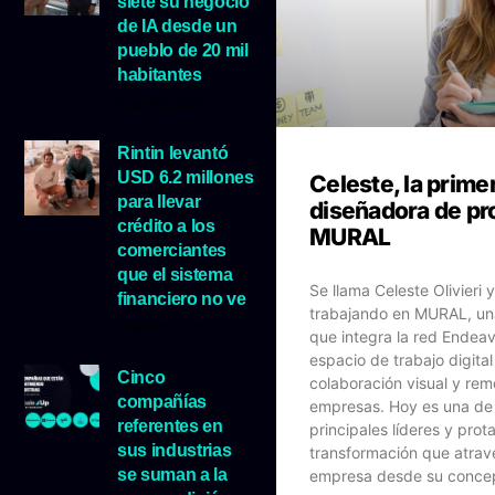
siete su negocio
de IA desde un
pueblo de 20 mil
habitantes
5 agosto, 2026
Rintin levantó
USD 6.2 millones
Celeste, la prime
para llevar
diseñadora de pr
crédito a los
MURAL
comerciantes
que el sistema
Se llama Celeste Olivieri 
financiero no ve
trabajando en MURAL, u
5 agosto, 2026
que integra la red Endeav
espacio de trabajo digital
Cinco
colaboración visual y rem
compañías
empresas. Hoy es una de
referentes en
principales líderes y prot
sus industrias
transformación que atrav
se suman a la
empresa desde su conce