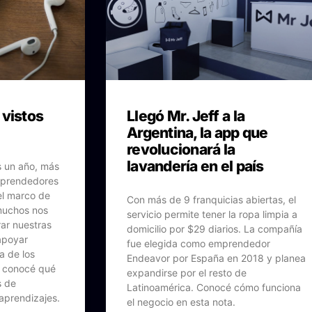
 vistos
Llegó Mr. Jeff a la
Argentina, la app que
revolucionará la
lavandería en el país
s un año, más
mprendedores
el marco de
Con más de 9 franquicias abiertas, el
 muchos nos
servicio permite tener la ropa limpia a
ar nuestras
domicilio por $29 diarios. La compañía
apoyar
fue elegida como emprendedor
ta de los
Endeavor por España en 2018 y planea
 conocé qué
expandirse por el resto de
s de
Latinoamérica. Conocé cómo funciona
aprendizajes.
el negocio en esta nota.