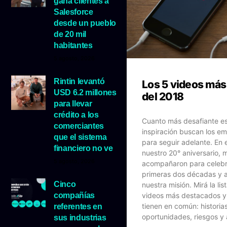
gana clientes a
Salesforce
desde un pueblo
de 20 mil
habitantes
5 agosto, 2026
Rintin levantó
Los 5 videos más
USD 6.2 millones
del 2018
para llevar
crédito a los
Cuanto más desafiante e
comerciantes
inspiración buscan los e
que el sistema
para seguir adelante. En 
financiero no ve
nuestro 20° aniversario,
5 agosto, 2026
acompañaron para celebr
primeras dos décadas y 
Cinco
nuestra misión. Mirá la lis
compañías
videos más destacados y
tienen en común: historia
referentes en
oportunidades, riesgos y 
sus industrias