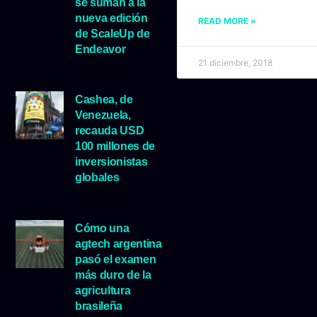
se suman a la
nueva edición
READ MORE »
de ScaleUp de
Endeavor
21 diciembre, 2018
29 julio, 2026
Cashea, de
Venezuela,
recauda USD
100 millones de
inversionistas
globales
23 julio, 2026
Cómo una
agtech argentina
pasó el examen
más duro de la
agricultura
brasileña