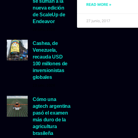
se suman a la
READ MORE »
nueva edición
de ScaleUp de
27 junio, 2017
Endeavor
29 julio, 2026
Cashea, de
Venezuela,
recauda USD
100 millones de
inversionistas
globales
23 julio, 2026
Cómo una
agtech argentina
pasó el examen
más duro de la
agricultura
brasileña