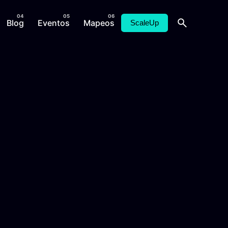
Blog
Eventos
Mapeos
ScaleUp