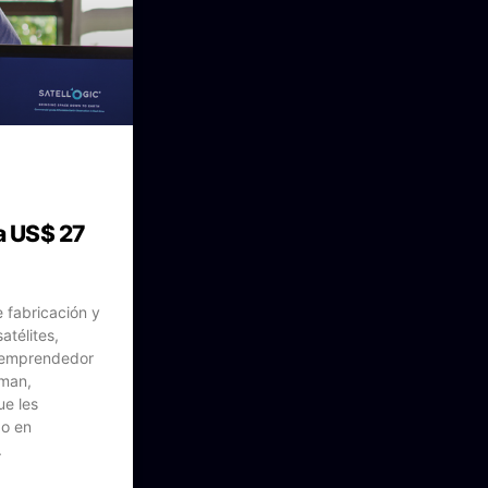
a US$ 27
 fabricación y
atélites,
l emprendedor
eman,
ue les
do en
.