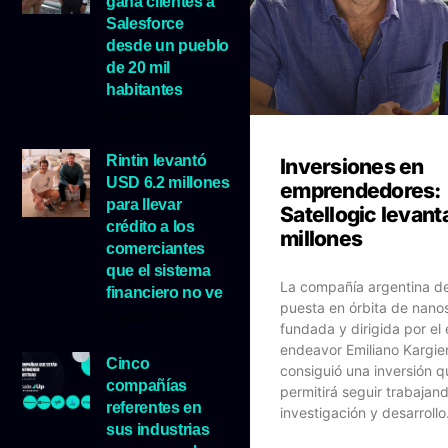
gana clientes a
Salesforce
desde un pueblo
de 20 mil
habitantes
5 agosto, 2026
Rintin levantó
Inversiones en
USD 6.2 millones
emprendedores:
para llevar
Satellogic levant
crédito a los
millones
comerciantes
que el sistema
La compañía argentina de
financiero no ve
puesta en órbita de nanos
5 agosto, 2026
fundada y dirigida por e
endeavor Emiliano Kargi
Cinco
consiguió una inversión q
compañías
permitirá seguir trabajan
referentes en
investigación y desarrollo
sus industrias