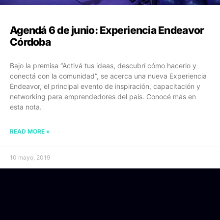
Agendá 6 de junio: Experiencia Endeavor
Córdoba
Bajo la premisa “Activá tus ideas, descubrí cómo hacerlo y
conectá con la comunidad”, se acerca una nueva Experiencia
Endeavor, el principal evento de inspiración, capacitación y
networking para emprendedores del país. Conocé más en
esta nota.
READ MORE »
10 mayo, 2019