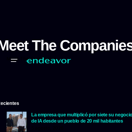
Meet The Companie
Meet The Companies
ecientes
La empresa que multiplicó por siete su negoci
de IA desde un pueblo de 20 mil habitantes
5 agosto, 2026