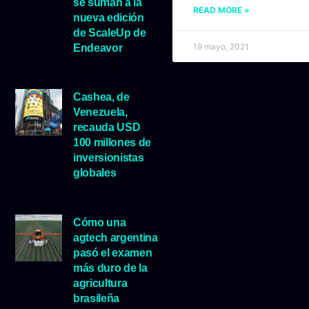
se suman a la
READ MORE »
nueva edición
de ScaleUp de
19 mayo, 2021
Endeavor
29 julio, 2026
Cashea, de
Venezuela,
recauda USD
100 millones de
inversionistas
globales
23 julio, 2026
Cómo una
agtech argentina
pasó el examen
más duro de la
agricultura
brasileña