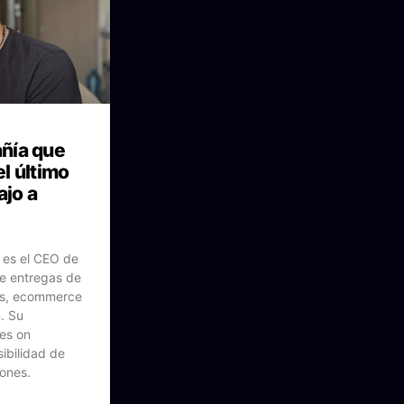
ñía que
l último
ajo a
 es el CEO de
e entregas de
as, ecommerce
n. Su
es on
sibilidad de
ones.