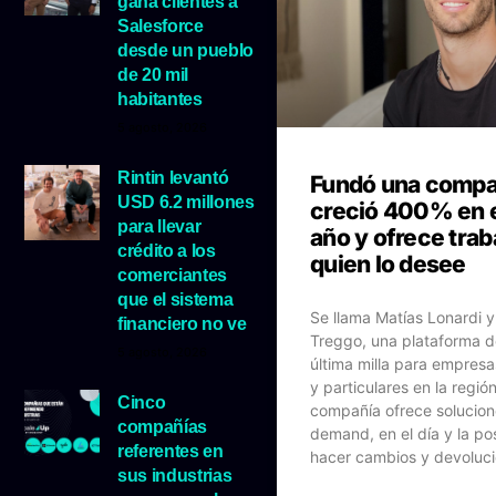
gana clientes a
Salesforce
desde un pueblo
de 20 mil
habitantes
5 agosto, 2026
Rintin levantó
Fundó una compa
USD 6.2 millones
creció 400% en e
para llevar
año y ofrece trab
crédito a los
quien lo desee
comerciantes
que el sistema
Se llama Matías Lonardi y
financiero no ve
Treggo, una plataforma d
5 agosto, 2026
última milla para empres
y particulares en la regió
Cinco
compañía ofrece solucion
compañías
demand, en el día y la po
referentes en
hacer cambios y devoluci
sus industrias