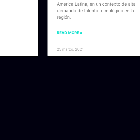
América Latina, en un contexto de alta
demanda de talento tecnológico en la
región.
READ MORE »
25 marzo, 2021