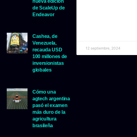
nueva edición
de ScaleUp de
Endeavor
29 julio, 2026
Cashea, de
Venezuela,
12 septiembre, 2024
recauda USD
100 millones de
inversionistas
globales
23 julio, 2026
Cómo una
agtech argentina
pasó el examen
más duro de la
agricultura
brasileña
16 julio, 2026