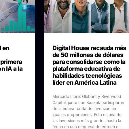
l en
Digital House recauda más
de 50 millones de dólares
 primera
para consolidarse como la
n IA a la
plataforma educativa de
habilidades tecnológicas
líder en América Latina
Mercado Libre, Globant y Riverwood
Capital, junto con Kaszek participaron
de la nueva ronda de inversión en
iguales proporciones. Esta es una de
las inversiones más grandes hasta la
fecha en una empresa de edtech en