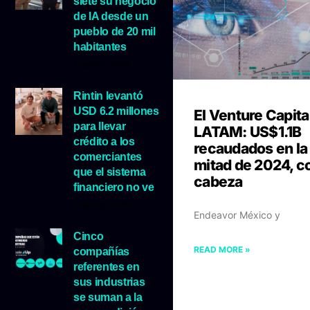
siete su negocio
de IA desde un
pueblo de 20 mil
habitantes
5 agosto, 2026
Rintin levantó
USD 6.2 millones
El Venture Capita
para llevar
LATAM: US$1.1B
crédito a los
recaudados en la
comerciantes
mitad de 2024, co
que el sistema
cabeza
financiero no ve
5 agosto, 2026
Endeavor México y
Cinco
READ MORE »
compañías
referentes en
sus industrias
se suman a la