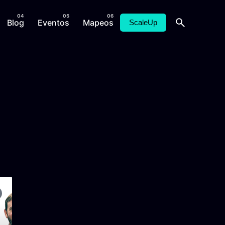
Blog
Eventos
Mapeos
ScaleUp