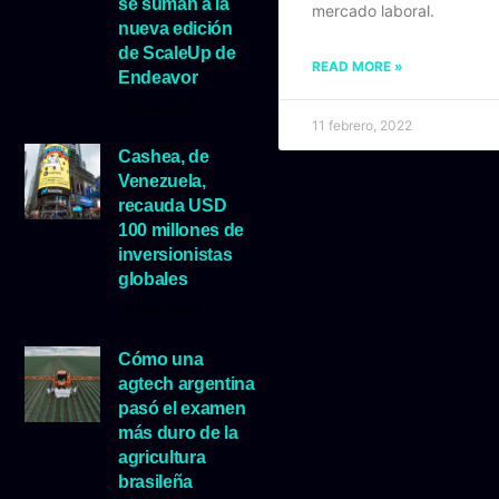
se suman a la
mercado laboral.
nueva edición
de ScaleUp de
READ MORE »
Endeavor
29 julio, 2026
11 febrero, 2022
Cashea, de
Venezuela,
recauda USD
100 millones de
inversionistas
globales
23 julio, 2026
Cómo una
agtech argentina
pasó el examen
más duro de la
agricultura
brasileña