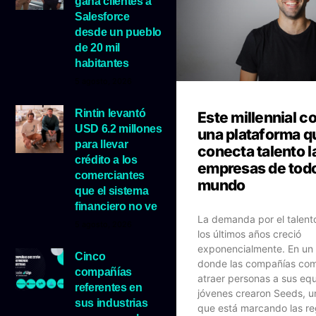
gana clientes a
Salesforce
desde un pueblo
de 20 mil
habitantes
5 agosto, 2026
Rintin levantó
Este millennial c
USD 6.2 millones
una plataforma q
para llevar
conecta talento l
crédito a los
empresas de todo
comerciantes
mundo
que el sistema
financiero no ve
La demanda por el talent
5 agosto, 2026
los últimos años creció
exponencialmente. En un
Cinco
donde las compañías com
compañías
atraer personas a sus equ
referentes en
jóvenes crearon Seeds, u
sus industrias
que está marcando las re