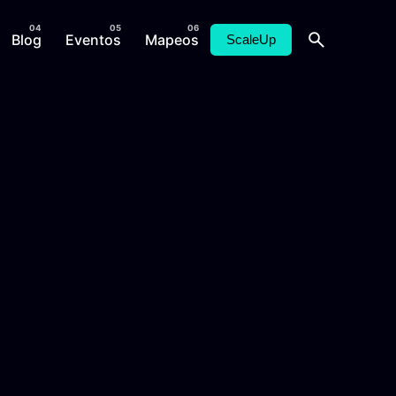
Blog
Eventos
Mapeos
ScaleUp