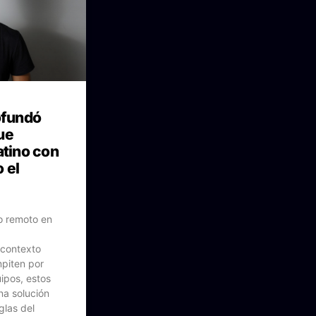
ofundó
ue
atino con
 el
o remoto en
 contexto
piten por
ipos, estos
na solución
glas del