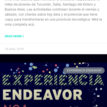
miles de jóvenes de Tucumán, Salta, Santiago del Estero y
Buenos Aires. Las actividades continúan durante el viernes y
sábado, con charlas sobre big data y el potencial que tiene
Jujuy para transformarse en una provincia tecnológica. Mirá la
nota completa acá.
READ MORE »
14 junio, 2019
EXPERIENCIA ENDEAVOR