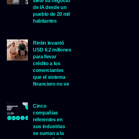
siete su negocio
de IA desde un
pueblo de 20 mil
habitantes
5 agosto, 2026
Rintin levantó
USD 6.2 millones
para llevar
crédito a los
comerciantes
que el sistema
financiero no ve
5 agosto, 2026
Cinco
compañías
referentes en
sus industrias
se suman a la