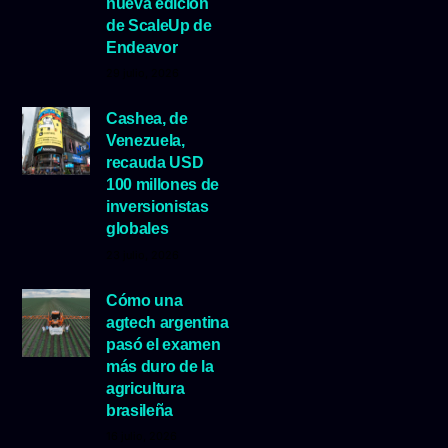
nueva edición
de ScaleUp de
Endeavor
29 julio, 2026
Cashea, de
Venezuela,
recauda USD
100 millones de
inversionistas
globales
23 julio, 2026
Cómo una
agtech argentina
pasó el examen
más duro de la
agricultura
brasileña
16 julio, 2026