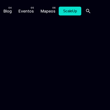
Blog
Eventos
Mapeos
ScaleUp