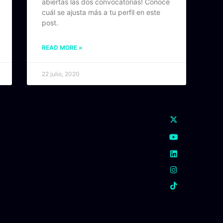
abiertas las dos convocatorias! Conocé
cuál se ajusta más a tu perfil en este
post.
READ MORE »
22 julio, 2020