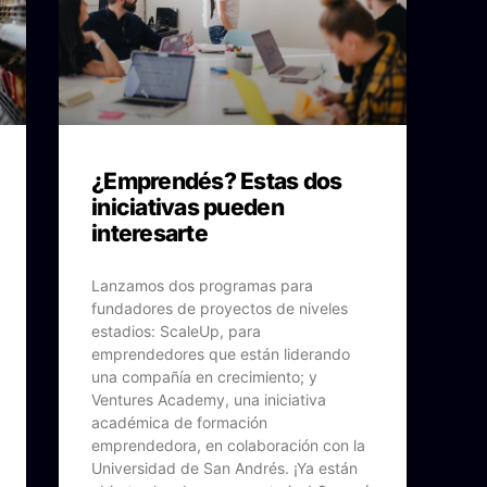
¿Emprendés? Estas dos
iniciativas pueden
interesarte
Lanzamos dos programas para
fundadores de proyectos de niveles
estadios: ScaleUp, para
emprendedores que están liderando
una compañía en crecimiento; y
Ventures Academy, una iniciativa
académica de formación
emprendedora, en colaboración con la
Universidad de San Andrés. ¡Ya están