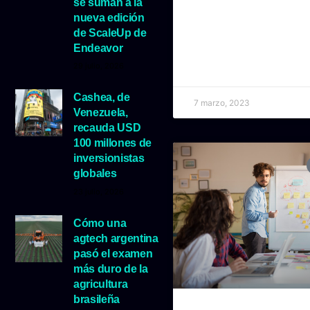
se suman a la
nueva edición
de ScaleUp de
Endeavor
29 julio, 2026
Cashea, de
7 marzo, 2023
Venezuela,
recauda USD
100 millones de
inversionistas
globales
23 julio, 2026
Cómo una
agtech argentina
pasó el examen
más duro de la
agricultura
brasileña