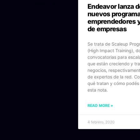
16 julio, 2026
Endeavor lanza d
nuevos programa
emprendedores 
de empresas
Se trata de Scaleup Prog
(High Impact Training), d
convocatorias para escal
que están creciendo y tr
negocios, respectivament
de expertos de la red. C
qué tratan y cómo podés 
esta nota.
READ MORE »
4 febrero, 2020