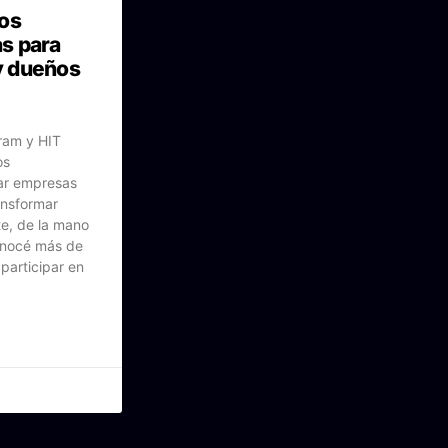
os
s para
y dueños
ram y HIT
os
ar empresas
ansformar
e, de la mano
onocé más de
participar en