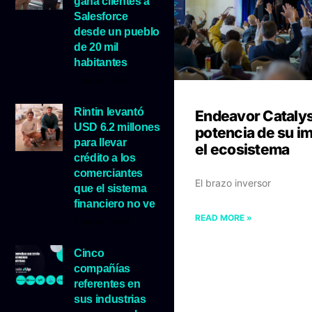
gana clientes a
Salesforce
desde un pueblo
de 20 mil
habitantes
5 agosto, 2026
Rintin levantó
Endeavor Catalyst
USD 6.2 millones
potencia de su i
para llevar
el ecosistema
crédito a los
comerciantes
El brazo inversor
que el sistema
financiero no ve
READ MORE »
5 agosto, 2026
Cinco
compañías
referentes en
sus industrias