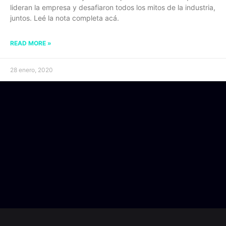
lideran la empresa y desafiaron todos los mitos de la industria,
juntos. Leé la nota completa acá.
READ MORE »
28 enero, 2020