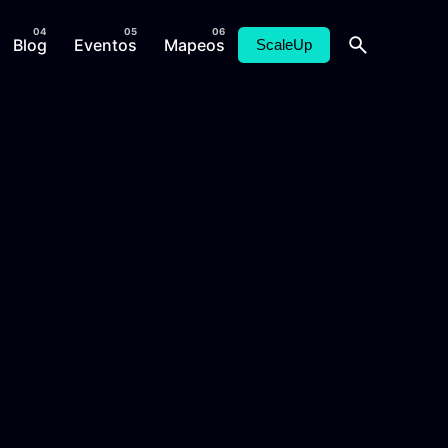
Blog
Eventos
Mapeos
ScaleUp