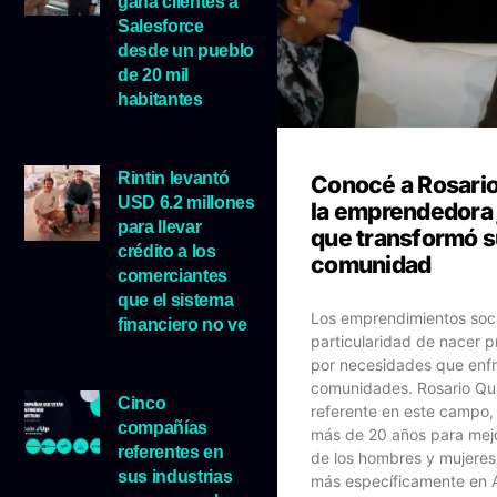
gana clientes a
Salesforce
desde un pueblo
de 20 mil
habitantes
5 agosto, 2026
Rintin levantó
Conocé a Rosario
USD 6.2 millones
la emprendedora 
para llevar
que transformó 
crédito a los
comunidad
comerciantes
que el sistema
Los emprendimientos socia
financiero no ve
particularidad de nacer p
5 agosto, 2026
por necesidades que enfr
comunidades. Rosario Qu
Cinco
referente en este campo,
compañías
más de 20 años para mejo
referentes en
de los hombres y mujeres
sus industrias
más específicamente en 