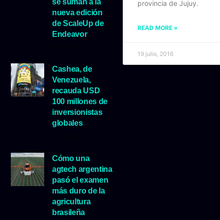
se suman a la
provincia de Jujuy.
nueva edición
de ScaleUp de
READ MORE »
Endeavor
29 julio, 2026
19 julio, 2016
Cashea, de
Venezuela,
recauda USD
100 millones de
inversionistas
globales
23 julio, 2026
Cómo una
agtech argentina
pasó el examen
más duro de la
agricultura
brasileña