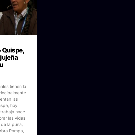
 Quispe,
jujeña
su
les tienen la
rincipalmente
entan las
ispe, hoy
 trabaja hace
rar las vidas
 de la puna,
Abra Pampa,