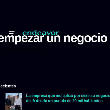
empezar un negocio
empezar un negocio
ecientes
La empresa que multiplicó por siete su negoci
de IA desde un pueblo de 20 mil habitantes
5 agosto, 2026