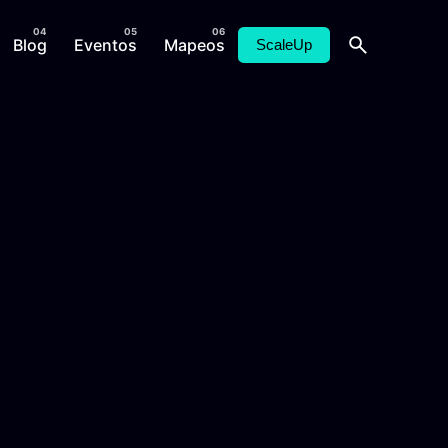
Blog
Eventos
Mapeos
ScaleUp