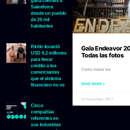
gana clientes a
Salesforce
desde un pueblo
de 20 mil
habitantes
5 agosto, 2026
Rintin levantó
Gala Endeavor 20
USD 6.2 millones
Todas las fotos
para llevar
crédito a los
Como todos los
comerciantes
que el sistema
READ MORE »
financiero no ve
5 agosto, 2026
14 noviembre, 2017
Cinco
compañías
referentes en
sus industrias