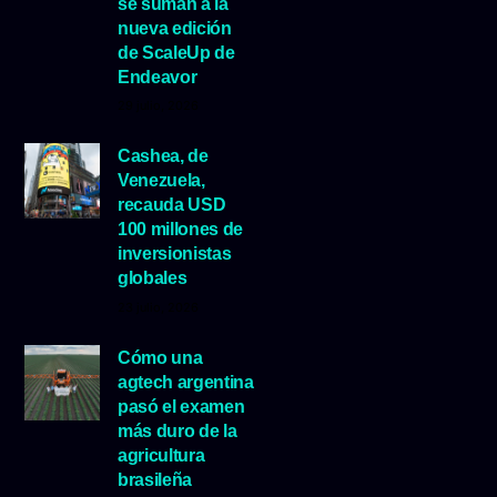
se suman a la
nueva edición
de ScaleUp de
Endeavor
29 julio, 2026
Cashea, de
Venezuela,
recauda USD
100 millones de
inversionistas
globales
23 julio, 2026
Cómo una
agtech argentina
pasó el examen
más duro de la
agricultura
brasileña