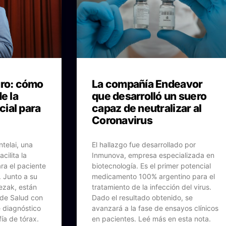
uro: cómo
La compañía Endeavor
e la
que desarrolló un suero
icial para
capaz de neutralizar al
Coronavirus
telai, una
El hallazgo fue desarrollado por
cilita la
Inmunova, empresa especializada en
ra el paciente
biotecnología. Es el primer potencial
. Junto a su
medicamento 100% argentino para el
ezak, están
tratamiento de la infección del virus.
 de Salud con
Dado el resultado obtenido, se
e diagnóstico
avanzará a la fase de ensayos clínicos
ía de tórax.
en pacientes. Leé más en esta nota.