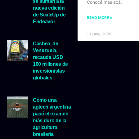
se suman a la
Conocé más acá,
nueva edición
de ScaleUp de
READ MORE »
Endeavor
29 julio, 2026
19 junio, 2020
Cashea, de
Venezuela,
recauda USD
100 millones de
inversionistas
globales
23 julio, 2026
Cómo una
agtech argentina
pasó el examen
más duro de la
agricultura
brasileña