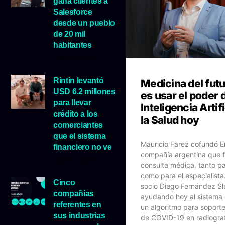
gana clientes a
Salesforce
desde un pueblo
de 20 mil
habitantes
5 agosto, 2026
Rintin levantó
Medicina del fut
USD 6.2 millones
es usar el poder d
para llevar
Inteligencia Artif
crédito a los
la Salud hoy
comerciantes
que el sistema
Mauricio Farez cofundó En
financiero no ve
compañía argentina que fa
5 agosto, 2026
consulta médica, tanto pa
como para el especialista
Cinco
socio Diego Fernández Sl
compañías
ayudando hoy al sistema
referentes en
un algoritmo para soport
sus industrias
de COVID-19 en radiograf