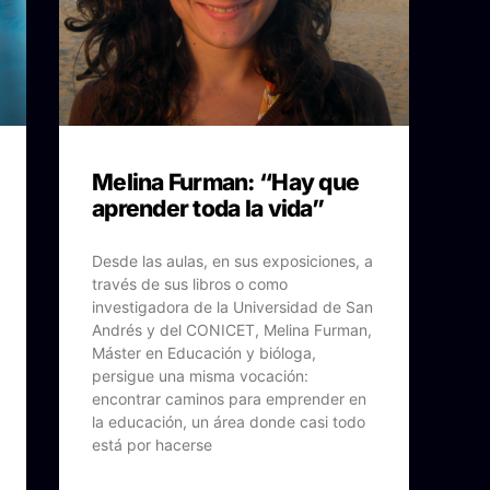
Melina Furman: “Hay que
aprender toda la vida”
Desde las aulas, en sus exposiciones, a
través de sus libros o como
investigadora de la Universidad de San
Andrés y del CONICET, Melina Furman,
Máster en Educación y bióloga,
persigue una misma vocación:
encontrar caminos para emprender en
la educación, un área donde casi todo
está por hacerse