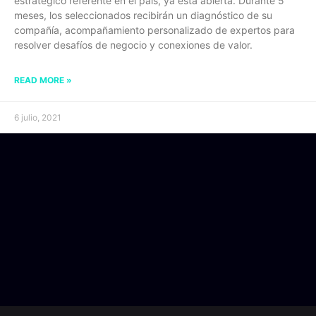
estratégico referente en el país, ya está abierta. Durante 5
meses, los seleccionados recibirán un diagnóstico de su
compañía, acompañamiento personalizado de expertos para
resolver desafíos de negocio y conexiones de valor.
READ MORE »
6 julio, 2021