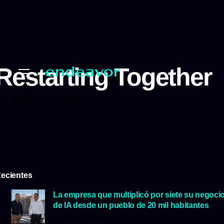
Restarting Together
Restarting Together
ecientes
La empresa que multiplicó por siete su negoci
de IA desde un pueblo de 20 mil habitantes
5 agosto, 2026