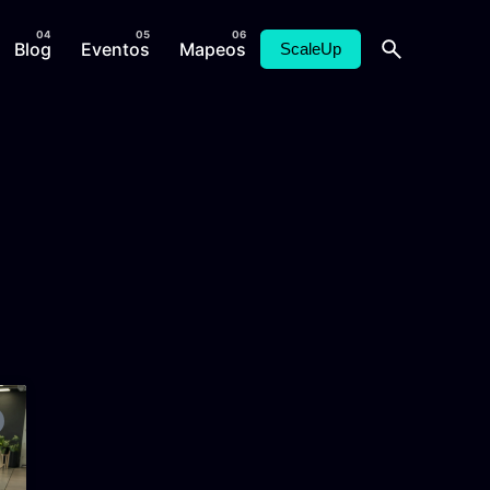
Blog
Eventos
Mapeos
ScaleUp