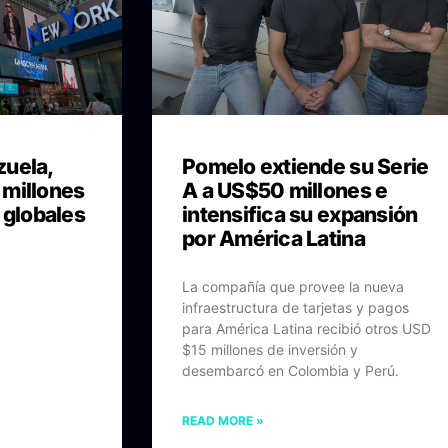
zuela,
Pomelo extiende su Serie
 millones
A a US$50 millones e
 globales
intensifica su expansión
por América Latina
La compañía que provee la nueva
infraestructura de tarjetas y pagos
para América Latina recibió otros USD
$15 millones de inversión y
desembarcó en Colombia y Perú.
READ MORE »