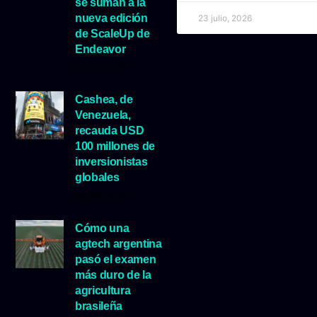
se suman a la
nueva edición
23 julio, 2026
de ScaleUp de
Endeavor
29 julio, 2026
Cashea, de
Venezuela,
recauda USD
100 millones de
inversionistas
globales
23 julio, 2026
Cómo una
agtech argentina
pasó el examen
más duro de la
agricultura
brasileña