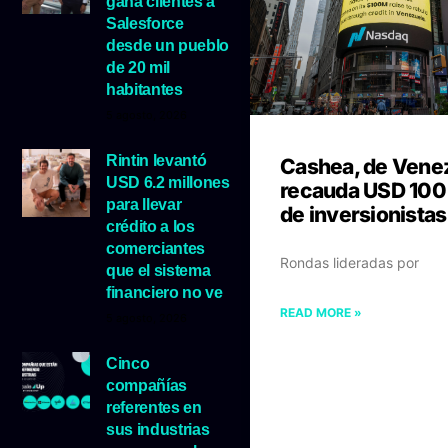
gana clientes a
Salesforce
desde un pueblo
de 20 mil
habitantes
5 agosto, 2026
Rintin levantó
Cashea, de Vene
USD 6.2 millones
recauda USD 100
para llevar
de inversionistas
crédito a los
comerciantes
Rondas lideradas por
que el sistema
financiero no ve
READ MORE »
5 agosto, 2026
Cinco
compañías
referentes en
sus industrias