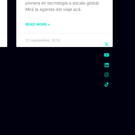
pionera en tecnología a escala global.
Mirá la agenda del viaje acá.
READ MORE »
23 septiembre, 2019