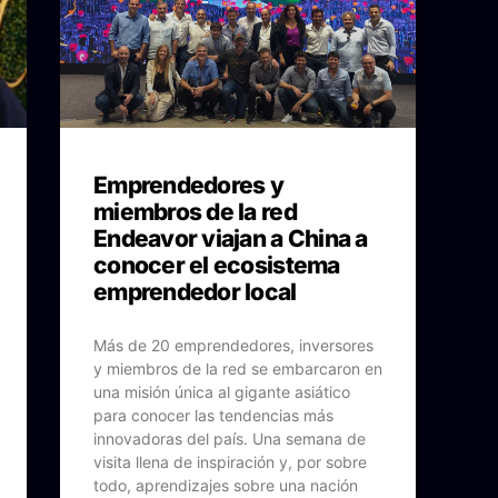
Emprendedores y
miembros de la red
Endeavor viajan a China a
conocer el ecosistema
emprendedor local
Más de 20 emprendedores, inversores
y miembros de la red se embarcaron en
una misión única al gigante asiático
para conocer las tendencias más
innovadoras del país. Una semana de
visita llena de inspiración y, por sobre
todo, aprendizajes sobre una nación