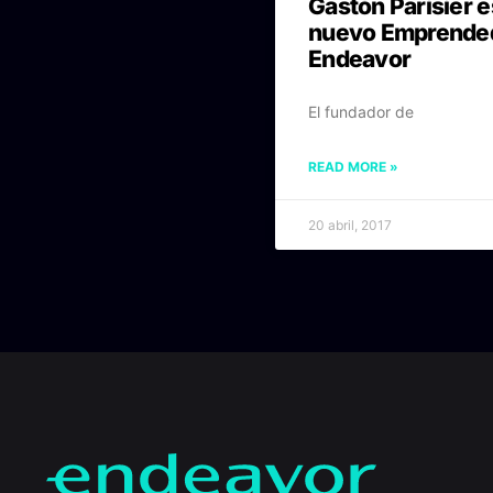
Gastón Parisier e
nuevo Emprende
Endeavor
El fundador de
READ MORE »
20 abril, 2017