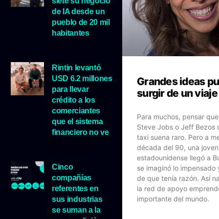
siete su negocio
de IA desde un
pueblo de 20 mil
habitantes
5 agosto, 2026
Rintin levantó
USD 6.2 millones
Grandes ideas p
para llevar
surgir de un viaje
crédito a los
comerciantes
Para muchos, pensar que
que el sistema
Steve Jobs o Jeff Bezos
financiero no ve
taxi suena raro. Pero a m
5 agosto, 2026
década del 90, una joven
estadounidense llegó a B
Cinco
se imaginó lo impensado
compañías
de que tenía razón. Así n
referentes en
la red de apoyo empren
importante del mundo.
sus industrias
se suman a la