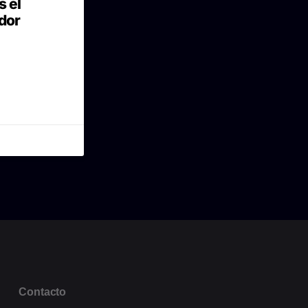
s el
dor
Contacto