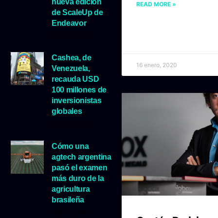
nueva edición
READ MORE »
de ScaleUp de
Endeavor
29 julio, 2026
Cashea, de
16 enero, 2020
Venezuela,
recauda USD
100 millones de
inversionistas
globales
23 julio, 2026
Cómo una
agtech argentina
pasó el examen
más duro de la
agricultura
brasileña
16 julio, 2026