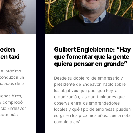
ueden
Guibert Englebienne: “Hay
 en taxi
que fomentar que la gente
quiera pensar en grande”
 el próximo
 conduzca un
Desde su doble rol de empresario y
ediados de la
presidente de Endeavor, habló sobre
los objetivos que persigue hoy la
uenos Aires,
organización, las oportunidades que
 y comprobó
observa entre los emprendedores
ació Endeavor,
locales y qué tipo de empresas pueden
dedor más
surgir en los próximos años. Leé la nota
completa acá.