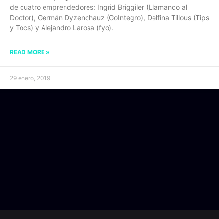
de cuatro emprendedores: Ingrid Briggiler (Llamando al
Doctor), Germán Dyzenchauz (GoIntegro), Delfina Tillous (Tips
y Tocs) y Alejandro Larosa (fyo).
READ MORE »
29 enero, 2019