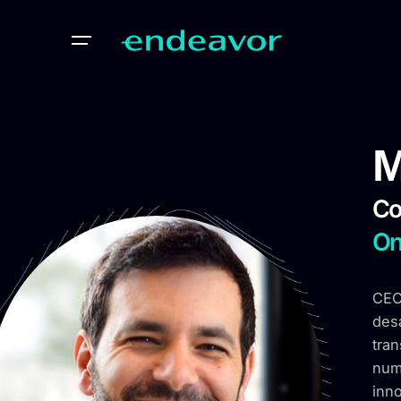
M
Co
On
CEO
desa
tran
num
inn