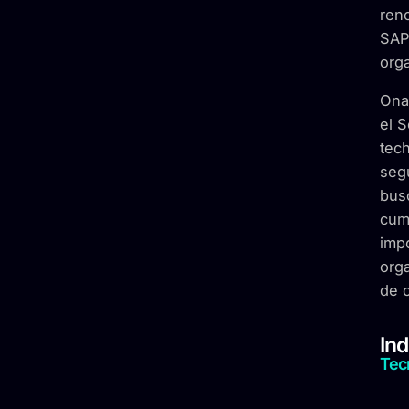
ren
SAP 
org
Onap
el 
tec
seg
busc
cump
impo
orga
de c
Ind
Tec