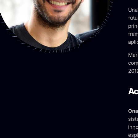
Una 
futu
prin
fram
apli
Mar
com
201
Ac
Ona
sist
inno
espi