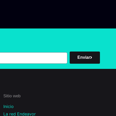
Enviar
Sitio web
Inicio
La red Endeavor