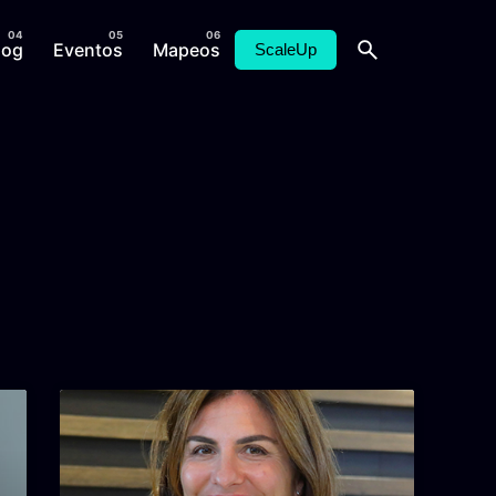
log
Eventos
Mapeos
ScaleUp