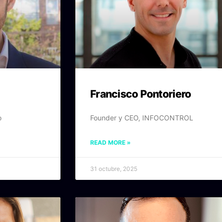
Francisco Pontoriero
o
Founder y CEO, INFOCONTROL
READ MORE »
31 octubre, 2025