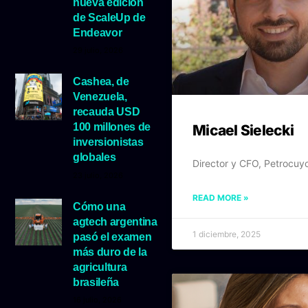
nueva edición
de ScaleUp de
Endeavor
29 julio, 2026
Cashea, de
Venezuela,
recauda USD
100 millones de
Micael Sielecki
inversionistas
globales
Director y CFO, Petrocuy
23 julio, 2026
READ MORE »
Cómo una
agtech argentina
1 diciembre, 2025
pasó el examen
más duro de la
agricultura
brasileña
16 julio, 2026