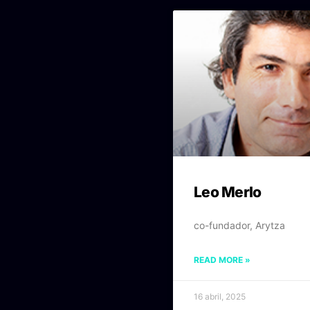
Leo Merlo
co-fundador, Arytza
READ MORE »
16 abril, 2025