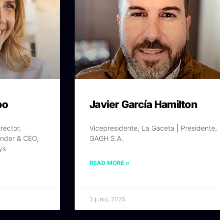
bo
Javier García Hamilton
rector,
Vicepresidente, La Gaceta | Presidente,
under & CEO,
GAGH S.A.
ys
READ MORE »
3 junio, 2025