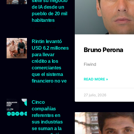
siete su negocio
de IA desde un
pueblo de 20 mil
habitantes
5 agosto, 2026
Rintin levantó
USD 6.2 millones
Bruno Perona
para llevar
crédito a los
Fiwind
comerciantes
que el sistema
READ MORE »
financiero no ve
5 agosto, 2026
27 julio, 2026
Cinco
compañías
referentes en
sus industrias
se suman a la