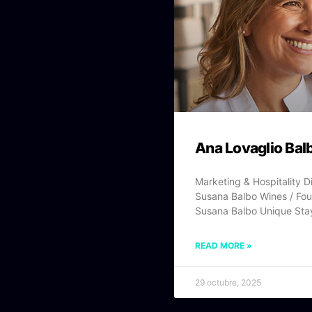
Ana Lovaglio Bal
Marketing & Hospitality Di
Susana Balbo Wines / Fo
Susana Balbo Unique Sta
READ MORE »
29 octubre, 2025